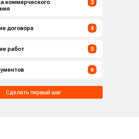
ка коммерческого
3
ния
ие договора
4
ие работ
5
кументов
6
Сделать первый шаг