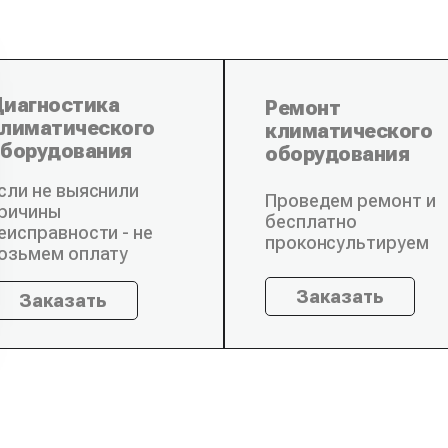
иагностика
Ремонт
лиматического
климатического
борудования
оборудования
сли не выяснили
Проведем ремонт и
ричины
бесплатно
еисправности - не
проконсультируем
озьмем оплату
Заказать
Заказать
зд специалиста
рудования