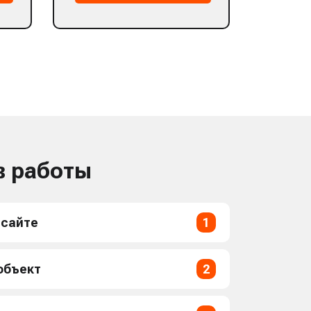
в работы
 сайте
1
объект
2