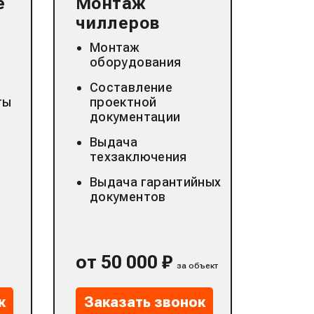
е
Монтаж
чиллеров
Монтаж
оборудования
Составление
ты
проектной
документации
Выдача
техзаключения
Выдача гарантийных
документов
от 50 000 ₽
за объект
к
Заказать звонок