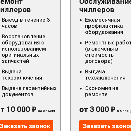
Ремонт
Обслуживани
чиллеров
чиллеров
Выезд в течение 3
Ежемесячная
часов
профилактика
оборудования
Восстановление
оборудования с
Ремонтные рабо
использованием
(включены в
оригинальных
стоимость
запчастей
договора)
Выдача
Выдача
техзаключения
техзаключения
Выдача гарантийных
Экономия на
документов
ремонте
т 10 000 ₽
от 3 000 ₽
за объект
в месяц
Заказать звонок
Заказать звоно