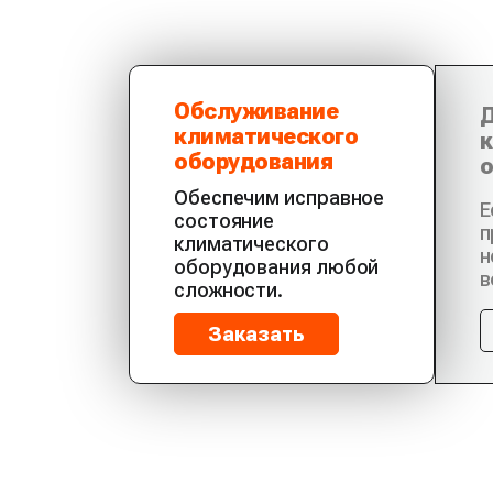
Обслуживание
Д
климатического
к
оборудования
о
Обеспечим исправное
Е
состояние
п
климатического
н
оборудования любой
в
сложности.
Заказать
Бесплатный вые
для оценки обо