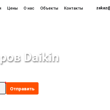
zakaz@
и
Цены
О нас
Объекты
Контакты
ров Daikin