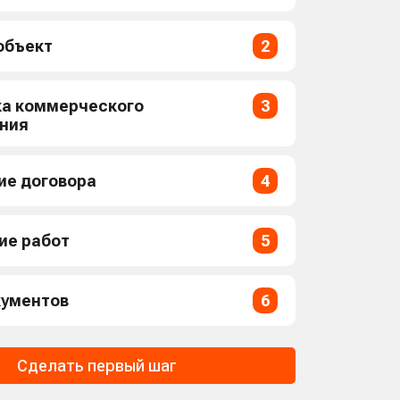
объект
2
ка коммерческого
3
ния
ие договора
4
ие работ
5
кументов
6
Сделать первый шаг