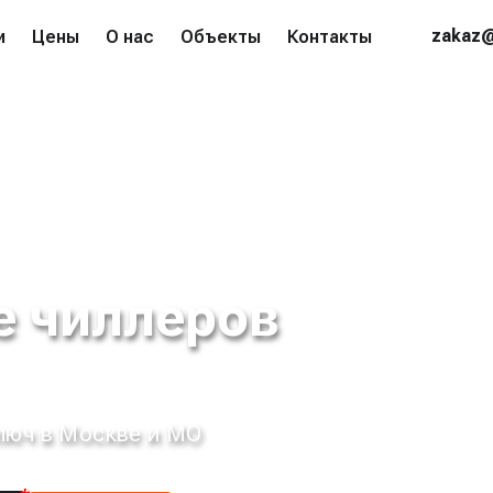
zakaz@
и
Цены
О нас
Объекты
Контакты
е чиллеров
люч в Москве и МО