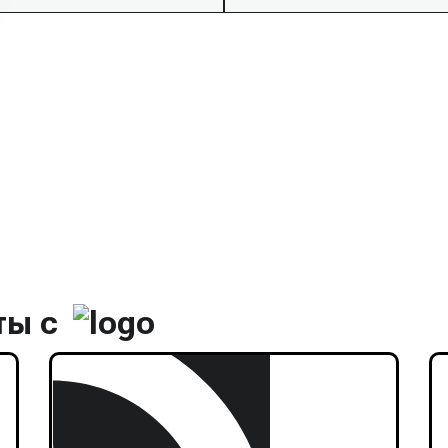
зд специалиста
рудования
ты с