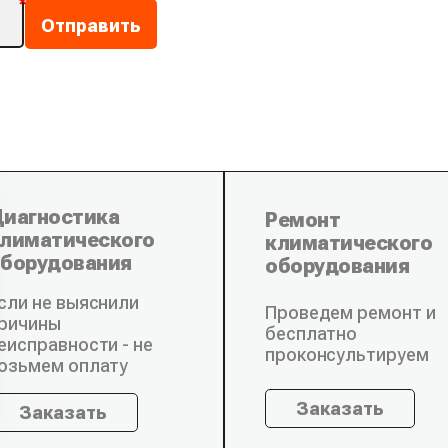
иагностика
Ремонт
лиматического
климатического
борудования
оборудования
сли не выяснили
Проведем ремонт и
ричины
бесплатно
еисправности - не
проконсультируем
озьмем оплату
Заказать
Заказать