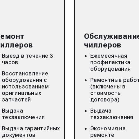
Ремонт
Обслуживани
чиллеров
чиллеров
Выезд в течение 3
Ежемесячная
часов
профилактика
оборудования
Восстановление
оборудования с
Ремонтные рабо
использованием
(включены в
оригинальных
стоимость
запчастей
договора)
Выдача
Выдача
техзаключения
техзаключения
Выдача гарантийных
Экономия на
документов
ремонте