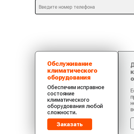
Обслуживание
Д
климатического
к
оборудования
о
Обеспечим исправное
Е
состояние
п
климатического
н
оборудования любой
в
сложности.
Заказать